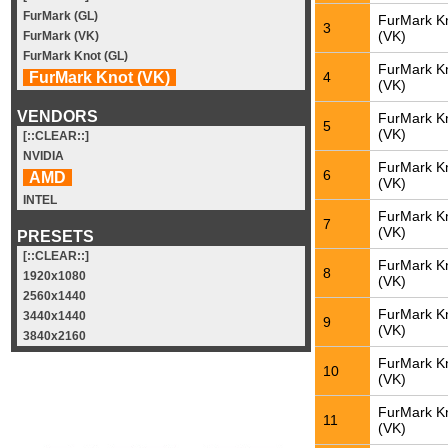
FurMark (GL)
FurMark K
3
(VK)
FurMark (VK)
FurMark Knot (GL)
FurMark K
4
FurMark Knot (VK)
(VK)
VENDORS
FurMark K
5
(VK)
[::CLEAR::]
NVIDIA
FurMark K
6
AMD
(VK)
INTEL
FurMark K
7
(VK)
PRESETS
[::CLEAR::]
FurMark K
8
1920x1080
(VK)
2560x1440
FurMark K
3440x1440
9
(VK)
3840x2160
FurMark K
10
(VK)
FurMark K
11
(VK)