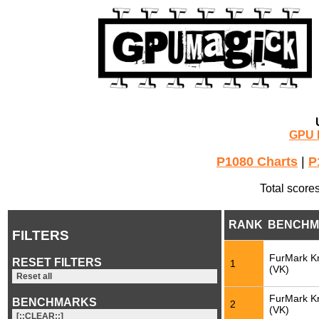
GPU 
P1080 Charts
|
P
Total score
RANK
BENCHM
FILTERS
FurMark K
RESET FILTERS
1
(VK)
Reset all
FurMark K
BENCHMARKS
2
(VK)
[::CLEAR::]