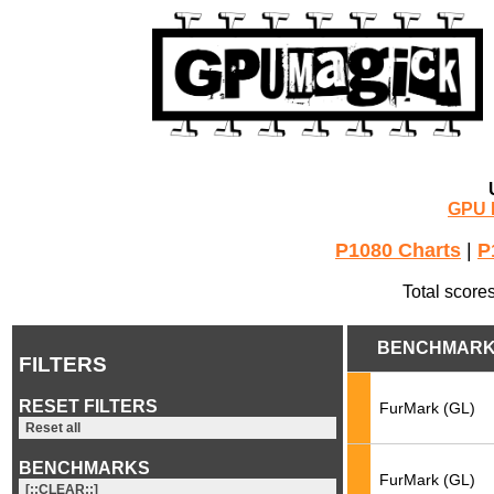
GPU 
P1080 Charts
|
P
Total score
BENCHMAR
FILTERS
RESET FILTERS
FurMark (GL)
Reset all
BENCHMARKS
FurMark (GL)
[::CLEAR::]